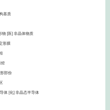
无结构基质
无定形物 [医] 非晶体物质
 无定形膜
形相
聚烯烃
无定形部份
形区
非晶半导体 [化] 非晶态半导体