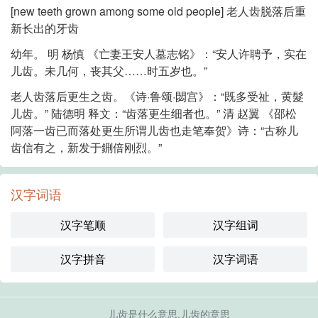
[new teeth grown among some old people] 老人齿脱落后重
新长出的牙齿
幼年。 明 杨慎 《亡妻王安人墓志铭》：“安人许聘予，实在
儿齿。未几何，丧其父……时五岁也。”
老人齿落后更生之齿。《诗·鲁颂·閟宫》：“既多受祉，黄髮
儿齿。” 陆德明 释文：“齿落更生细者也。” 清 赵翼 《邵松
阿落一齿已而落处更生所谓儿齿也走笔奉贺》诗：“古称儿
齿信有之，新发于鉶倍刚烈。”
汉字词语
汉字笔顺
汉字组词
汉字拼音
汉字词语
儿齿是什么意思,儿齿的意思